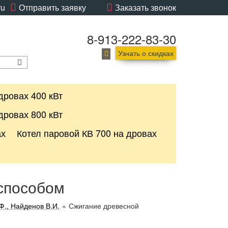
ru
Отправить заявку
Заказать звонок
8-913-222-83-30
Узнать о скидках
дровах 400 кВт
дровах 800 кВт
ах
Котел паровой КВ 700 на дровах
способом
Ф., Найденов В.И.
»
Сжигание древесной