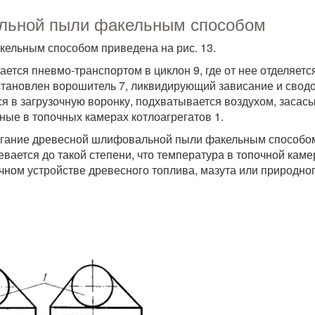
льной пыли факельным способом
ельным способом приведена на рис. 13.
ется пневмо-транспортом в циклон 9, где от нее отделяет
установлен ворошитель 7, ликвидирующий зависание и сводо
ся в загрузочную воронку, подхватывается воздухом, заса
ные в топочных камерах котлоагрегатов 1.
гание древесной шлифовальной пыли факельным способом с
вается до такой степени, что температура в топочной камер
чном устройстве древесного топлива, мазута или природног