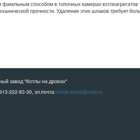
факельным способом в топочных камерах котлоагрегатов т
анической прочности. Удаление этих шлаков требует боль
ный завод "Котлы на дровах"
-913-222-83-30, эл.почта:
boiler-wood@mail.ru