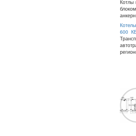
Котлы 
блоком
анкерн
Котель
600 К
Транс
автотр
регион