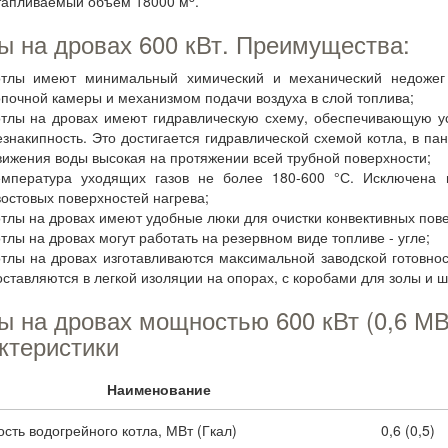
тапливаемый объем 18000 м
.
ы на дровах 600 кВт. Преимущества:
отлы имеют минимальный химический и механический недожег
опочной камеры и механизмом подачи воздуха в слой топлива;
отлы на дровах имеют гидравлическую схему, обеспечивающую ус
езнакипность. Это достигается гидравлической схемой котла, в пан
вижения воды высокая на протяжении всей трубной поверхности;
емпература уходящих газов не более 180-600 °С. Исключена 
востовых поверхностей нагрева;
отлы на дровах имеют удобные люки для очистки конвективных пове
отлы на дровах могут работать на резервном виде топливе - угле;
отлы на дровах изготавливаются максимальной заводской готовно
оставляются в легкой изоляции на опорах, с коробами для золы и ш
ы на дровах мощностью 600 кВт (0,6 МВ
ктеристики
Наименование
ть водогрейного котла, МВт (Гкал)
0,6 (0,5)