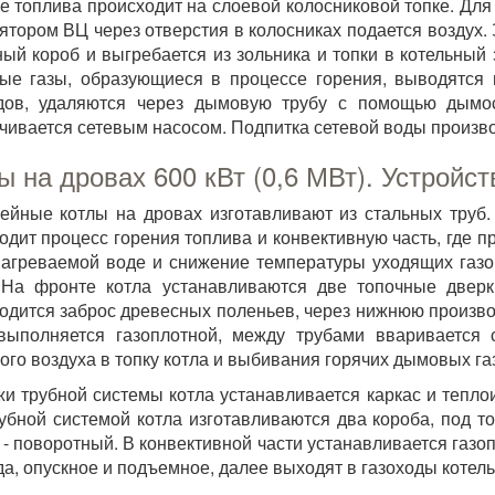
е топлива происходит на слоевой колосниковой топке. Для
ятором ВЦ через отверстия в колосниках подается воздух. 
ный короб и выгребается из зольника и топки в котельный 
е газы, образующиеся в процессе горения, выводятся 
одов, удаляются через дымовую трубу с помощью дымо
чивается сетевым насосом. Подпитка сетевой воды произв
ы на дровах 600 кВт (0,6 МВт). Устройст
ейные котлы на дровах изготавливают из стальных труб.
одит процесс горения топлива и конвективную часть, где п
нагреваемой воде и снижение температуры уходящих газо
 На фронте котла устанавливаются две топочные дверк
одится заброс древесных поленьев, через нижнюю произво
выполняется газоплотной, между трубами вваривается 
ого воздуха в топку котла и выбивания горячих дымовых газ
и трубной системы котла устанавливается каркас и тепл
убной системой котла изготавливаются два короба, под т
 - поворотный. В конвективной части устанавливается газо
да, опускное и подъемное, далее выходят в газоходы котель