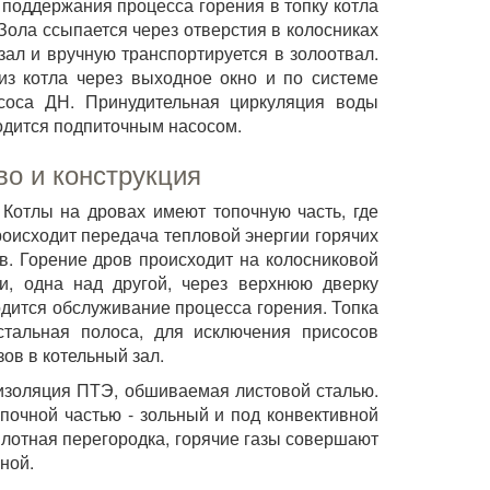
 поддержания процесса горения в топку котла
Зола ссыпается через отверстия в колосниках
зал и вручную транспортируется в золоотвал.
из котла через выходное окно и по системе
соса ДН. Принудительная циркуляция воды
одится подпиточным насосом.
во и конструкция
 Котлы на дровах имеют топочную часть, где
роисходит передача тепловой энергии горячих
в. Горение дров происходит на колосниковой
и, одна над другой, через верхнюю дверку
дится обслуживание процесса горения. Топка
стальная полоса, для исключения присосов
ов в котельный зал.
оизоляция ПТЭ, обшиваемая листовой сталью.
опочной частью - зольный и под конвективной
плотная перегородка, горячие газы совершают
ной.