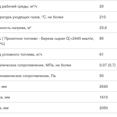
 рабочей среды, м³/ч
20
атура уходящих газов, °C, не более
210
ность нагрева, м²
23,6
i
 ( Проектное топливо - Береза сырая Q
=2440 ккал/кг,
80
r
0%)
 условного топлива, кг/ч
61
влическое сопротивление, МПа, не более
0,07 (0,7)
инамическое сопротивление, Па
50
, мм
2640
а, мм
1610
а, мм
2050