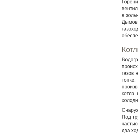
Горени
вентил
в золь
Дымовы
газох
обеспе
Котл
Водогр
происх
газов 
топке.
произв
котла 
холодн
Снаруж
Под тр
частью
два хо