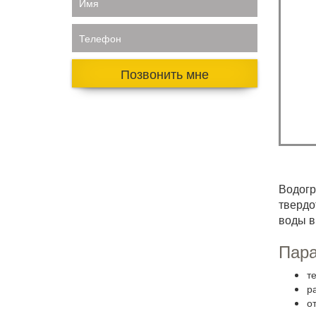
Имя
Телефон
Позвонить мне
Водогр
твердо
воды в
Пара
т
ра
о