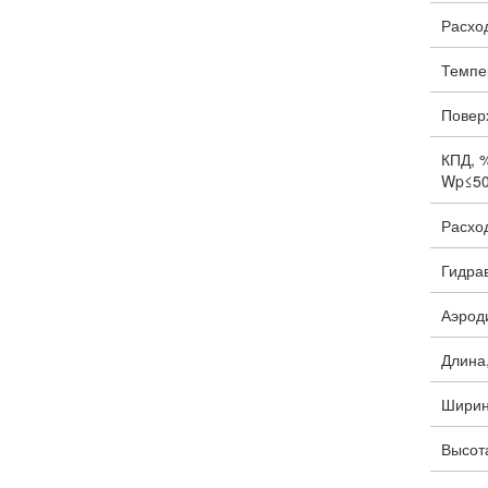
Расход
Темпер
Поверх
КПД, %
Wp≤5
Расход
Гидра
Аэрод
Длина
Ширин
Высот