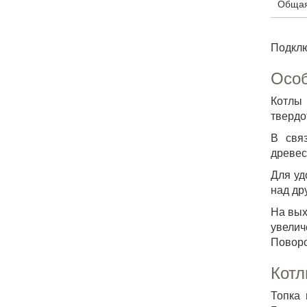
Общая 
Подклю
Особ
Котлы
твердо
В свя
древес
Для уд
над др
На вых
увелич
Поворо
Котл
Топка 