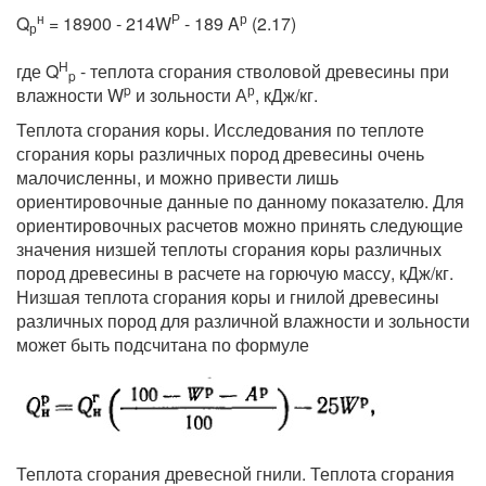
н
Р
р
Q
= 18900 - 214W
- 189 A
(2.17)
р
H
где Q
- теплота сгорания стволовой древесины при
p
p
р
влажности W
и зольности А
, кДж/кг.
Теплота сгорания коры. Исследования по теплоте
сгорания коры различных пород древесины очень
малочисленны, и можно привести лишь
ориентировочные данные по данному показателю. Для
ориентировочных расчетов можно принять следующие
значения низшей теплоты сгорания коры различных
пород древесины в расчете на горючую массу, кДж/кг.
Низшая теплота сгорания коры и гнилой древесины
различных пород для различной влажности и зольности
может быть подсчитана по формуле
Теплота сгорания древесной гнили. Теплота сгорания