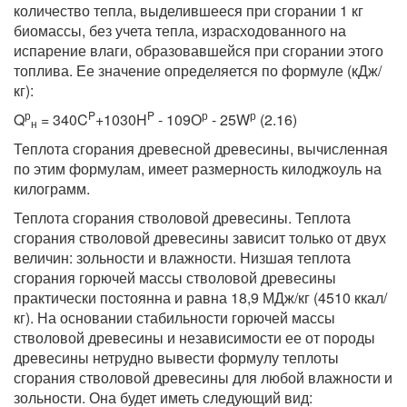
количество тепла, выделившееся при сгорании 1 кг
биомассы, без учета тепла, израсходованного на
испарение влаги, образовавшейся при сгорании этого
топлива. Ее значение определяется по формуле (кДж/
кг):
р
P
P
р
р
Q
= 340C
+1030H
- 109О
- 25W
(2.16)
н
Теплота сгорания древесной древесины, вычисленная
по этим формулам, имеет размерность килоджоуль на
килограмм.
Теплота сгорания стволовой древесины. Теплота
сгорания стволовой древесины зависит только от двух
величин: зольности и влажности. Низшая теплота
сгорания горючей массы стволовой древесины
практически постоянна и равна 18,9 МДж/кг (4510 ккал/
кг). На основании стабильности горючей массы
стволовой древесины и независимости ее от породы
древесины нетрудно вывести формулу теплоты
сгорания стволовой древесины для любой влажности и
зольности. Она будет иметь следующий вид: