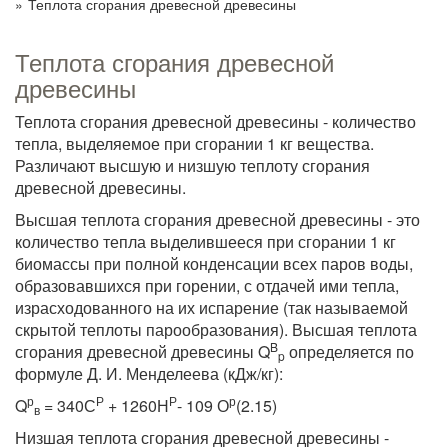
»
Теплота сгорания древесной древесины
Теплота сгорания древесной
древесины
Теплота сгорания древесной древесины - количество
тепла, выделяемое при сгорании 1 кг вещества.
Различают высшую и низшую теплоту сгорания
древесной древесины.
Высшая теплота сгорания древесной древесины - это
количество тепла выделившееся при сгорании 1 кг
биомассы при полной конденсации всех паров воды,
образовавшихся при горении, с отдачей ими тепла,
израсходованного на их испарение (так называемой
скрытой теплоты парообразования). Высшая теплота
B
сгорания древесной древесины Q
определяется по
p
формуле Д. И. Менделеева (кДж/кг):
р
Р
Р
р
Q
= 340С
+ 1260Н
- 109 О
(2.15)
в
Низшая теплота сгорания древесной древесины -