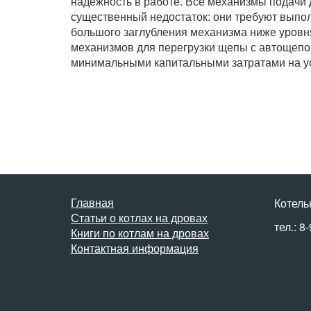
надежность в работе. Все механизмы подачи
существенный недостаток: они требуют выпо
большого заглубления механизма ниже уровня
механизмов для перегрузки щепы с автощепо
минимальными капитальными затратами на у
Главная
Котель
Статьи о котлах на дровах
тел.: 8
Книги по котлам на дровах
Контактная информация