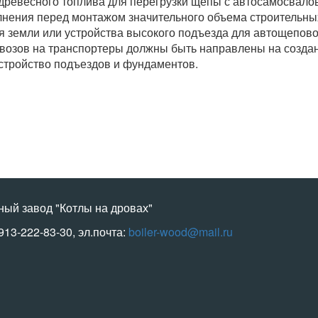
 древесного топлива для перегрузки щепы с автосамосвал
лнения перед монтажом значительного объема строительны
 земли или устройства высокого подъезда для автощеповоз
возов на транспортеры должны быть направлены на создан
стройство подъездов и фундаментов.
ный завод "Котлы на дровах"
-913-222-83-30, эл.почта:
boiler-wood@mail.ru