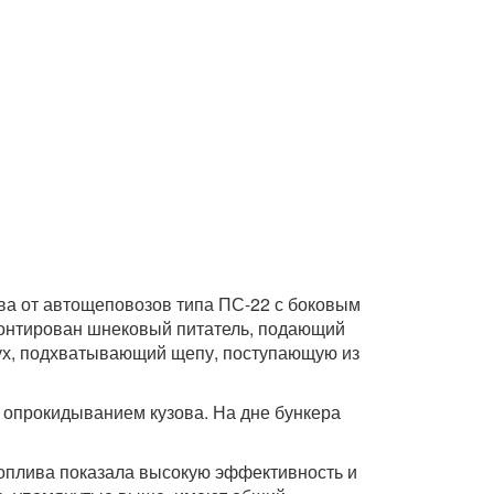
ва от автощеповозов типа ПС-22 с боковым
смонтирован шнековый питатель, подающий
дух, подхватывающий щепу, поступающую из
 опрокидыванием кузова. На дне бункера
топлива показала высокую эффективность и