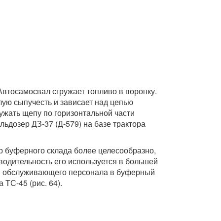
Автосамосвал сгружает топливо в воронку.
алую сыпучесть и зависает над цепью
ружать щепу по горизонтальной части
льдозер ДЗ-37 (Д-579) на базе трактора
р буферного склада более целесообразно,
зводительность его используется в большей
ти обслуживающего персонала в буферный
ТС-45 (рис. 64).