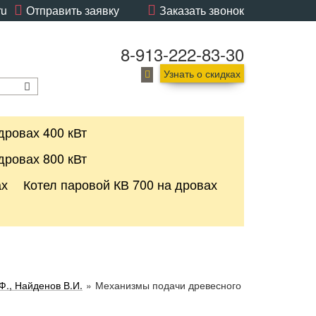
ru
Отправить заявку
Заказать звонок
8-913-222-83-30
Узнать о скидках
дровах 400 кВт
дровах 800 кВт
ах
Котел паровой КВ 700 на дровах
Ф., Найденов В.И.
»
Механизмы подачи древесного