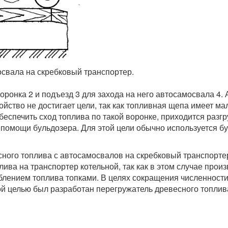
освала на скребковый транспортер.
ронка 2 и подъезд 3 для захода на него автосамосвала 4. 
ройство не достигает цели, так как топливная щепа имеет м
обеспечить сход топлива по такой воронке, приходится разг
 помощи бульдозера. Для этой цели обычно используется бу
ного топлива с автосамосвалов на скребковый транспорте
лива на транспортер котельной, так как в этом случае прои
реблением топлива топками. В целях сокращения численнос
й целью был разработан перегружатель древесного топлива 